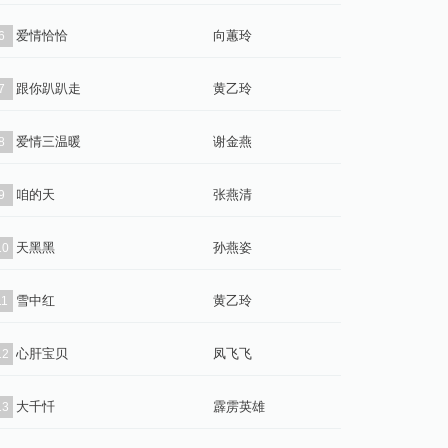
爱情恰恰
向蕙玲
6
跟你趴趴走
黄乙玲
7
爱情三温暖
谢金燕
8
咱的天
张燕清
9
天黑黑
孙燕姿
10
雪中红
黄乙玲
11
心肝宝贝
凤飞飞
12
大千忏
霹雳英雄
13