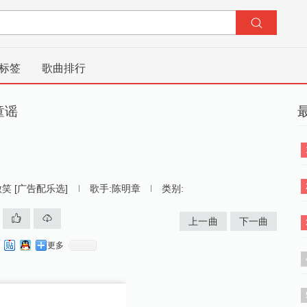
标签
歌曲排行
童谣
笑 [广告配乐选]
歌手:
陈明章
类别:
上一曲
下一曲
更多