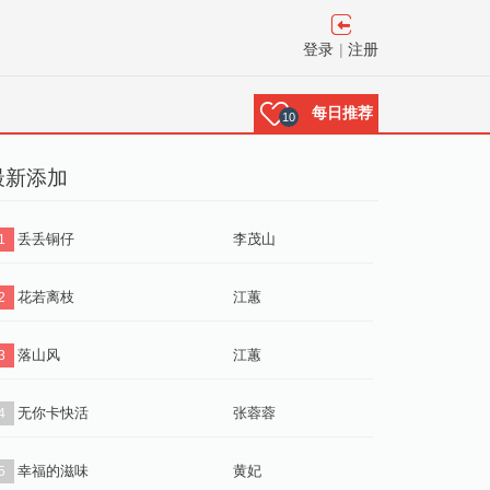
登录
|
注册
每日推荐
10
最新添加
丢丢铜仔
李茂山
1
花若离枝
江蕙
2
落山风
江蕙
3
无你卡快活
张蓉蓉
4
幸福的滋味
黄妃
5