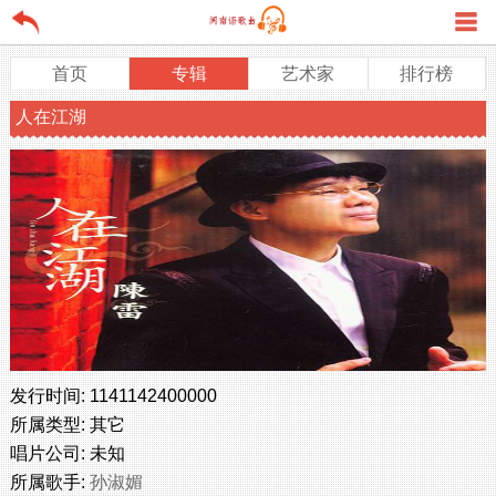
首页
专辑
艺术家
排行榜
人在江湖
发行时间:
1141142400000
所属类型:
其它
唱片公司:
未知
所属歌手:
孙淑媚