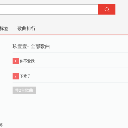
标签
歌曲排行
玖壹壹- 全部歌曲
你不爱我
1
下辈子
2
共2首歌曲
览