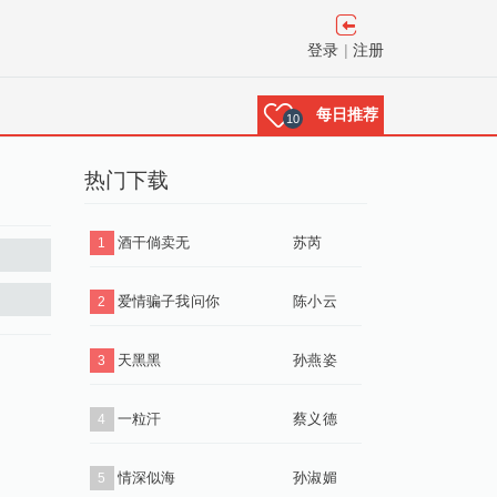
登录
|
注册
每日推荐
10
热门下载
酒干倘卖无
苏芮
1
1
2
爱情骗子我问你
陈小云
2
天黑黑
孙燕姿
3
一粒汗
蔡义德
4
情深似海
孙淑媚
5