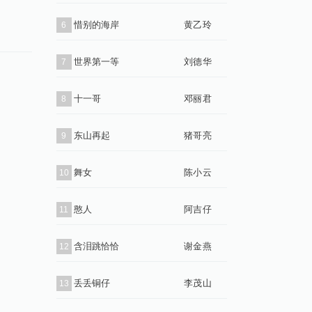
惜别的海岸
黄乙玲
6
世界第一等
刘德华
7
十一哥
邓丽君
8
东山再起
猪哥亮
9
舞女
陈小云
10
憨人
阿吉仔
11
含泪跳恰恰
谢金燕
12
丢丢铜仔
李茂山
13