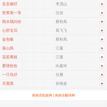
丢丢铜仔
李茂山
世界第一等
伍佰
雨水我问你
蔡秋凤
心肝宝贝
凤飞飞
金包银
蔡秋凤
落山风
江蕙
花若离枝
江蕙
爱情恰恰
向蕙玲
一只鸟仔
任雁
天黑黑
孙燕姿
闽南语歌曲网
|
闽南语翻译网