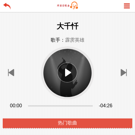
大千忏
歌手：
霹雳英雄
00:00
-04:26
热门歌曲