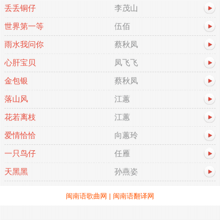
丢丢铜仔
李茂山
世界第一等
伍佰
雨水我问你
蔡秋凤
心肝宝贝
凤飞飞
金包银
蔡秋凤
落山风
江蕙
花若离枝
江蕙
爱情恰恰
向蕙玲
一只鸟仔
任雁
天黑黑
孙燕姿
闽南语歌曲网
|
闽南语翻译网