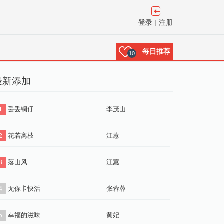
登录
|
注册
每日推荐
10
最新添加
丢丢铜仔
李茂山
1
花若离枝
江蕙
2
落山风
江蕙
3
无你卡快活
张蓉蓉
4
幸福的滋味
黄妃
5