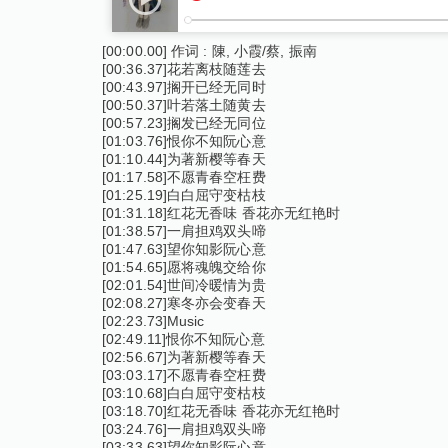
[00:00.00] 作词 : 陳, 小霞/蔡, 振南
[00:36.37]花若离枝随莲去
[00:43.97]搁开已经无同时
[00:50.37]叶若落土随黄去
[00:57.23]搁发已经无同位
[01:03.76]恨你不知阮心意
[01:10.44]为著新樱等春天
[01:17.58]不愿青春空枉费
[01:25.19]白白屈守变枯枝
[01:31.18]红花无香味 香花亦无红艳时
[01:38.57]一肩担鸡双头啼
[01:47.63]望你知影阮心意
[01:54.65]愿将魂魄交给你
[02:01.54]世间冷暖情为贵
[02:08.27]寒冬亦会变春天
[02:23.73]Music
[02:49.11]恨你不知阮心意
[02:56.67]为著新樱等春天
[03:03.17]不愿青春空枉费
[03:10.68]白白屈守变枯枝
[03:18.70]红花无香味 香花亦无红艳时
[03:24.76]一肩担鸡双头啼
[03:33.63]望你知影阮心意