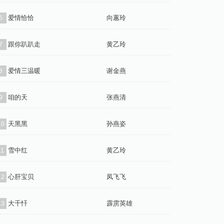
爱情恰恰
向蕙玲
6
跟你趴趴走
黄乙玲
7
爱情三温暖
谢金燕
8
咱的天
张燕清
9
天黑黑
孙燕姿
10
雪中红
黄乙玲
11
心肝宝贝
凤飞飞
12
大千忏
霹雳英雄
13