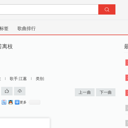
标签
歌曲排行
花若离枝
歌
歌手:
江蕙
类别:
上一曲
下一曲
更多