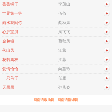
丢丢铜仔
李茂山
世界第一等
伍佰
雨水我问你
蔡秋凤
心肝宝贝
凤飞飞
金包银
蔡秋凤
落山风
江蕙
花若离枝
江蕙
爱情恰恰
向蕙玲
一只鸟仔
任雁
天黑黑
孙燕姿
闽南语歌曲网
|
闽南语翻译网